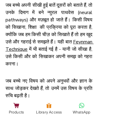
जब बच्चे अपनी सीखी हुई बातें दूसरों को बताते हैं, तो 
उनके दिमाग में बने न्युरल पाथवेस (neural 
pathways) और मज़बूत हो जाते हैं। किसी विषय 
को सिखाना, शिक्षा  की प्रक्रिया को पूरा करता है, 
क्योंकि जब हम किसी चीज़ को सिखाते हैं तो हम खुद 
उसे और गहराई से समझते हैं। यही बात 
Feynman 
Technique
 में भी बताई गई है - यानी जो सीखा है, 
उसे किसी और को सिखाकर अपनी समझ को गहरा 
करना।
जब बच्चे नए विषय को अपने अनुभवों और ज्ञान के 
साथ जोड़कर देखते हैं, तो उनमें उस विषय के प्रति 
रुचि बढ़ती है।
इस तरह वे केवल रटने तक सीमित नहीं रहते, बल्कि 
Products
Library Access
WhatsApp
उससे एक कदम आगे बढ़कर वास्तविक ज्ञान 
विकसित करते हैं। इससे वे अपने ज्ञान का उपयोग 
भी कर सकते हैं और उससे कुछ नया भी बना सकते 