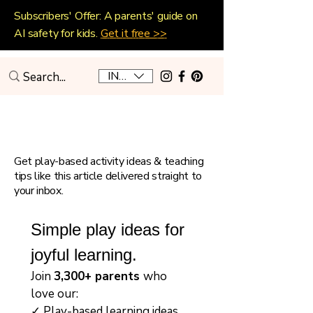
Subscribers' Offer: A parents' guide on
AI safety for kids.
Get it free >>
INR (₹)
Playful Home Education
Get play-based activity ideas & teaching
tips like this article delivered straight to
your inbox.
Simple play ideas for 
joyful learning.
Join 
3,300+ parents 
who 
love our:
✓ Play-based learning ideas